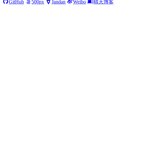
GitHub
500px
Jandan
Weibo
晴天博客