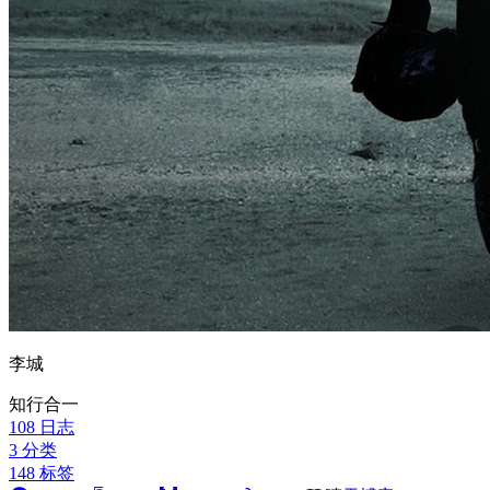
李城
知行合一
108
日志
3
分类
148
标签