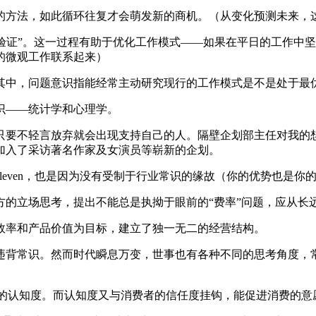
的方法，如此循环往复才会萌发新的商机。（从变化预测未来，
行“验证”。这一过程有助于优化工作模式——如果在平日的工作中坚
的微观工作联系起来）
其中，问题意识指能经常主动研究现行的工作模式是不是处于最
识——统计学和心理学。
只要不轻言放弃就会出现支持自己的人。隔壁企划部主任对我的
加入了采访著名作家及女演员等崭新的企划。
leven，也是因为没有受制于行业常识的缘故（你的优势也是你
方的立场思考，提出不能总是执拗于眼前的“费率”问题，应从长
效率和产品价值为目标，建立了独一无二的经营结构。
违背常识。然而时代瞬息万变，世事也有各种不同的思考角度，
费者对其的认知度。而认知度又与消费者的信任度挂钩，能促进消费的