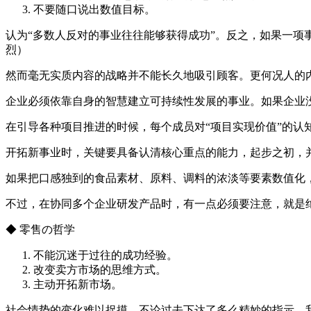
不要随口说出数值目标。
认为“多数人反对的事业往往能够获得成功”。反之，如果一
烈）
然而毫无实质内容的战略并不能长久地吸引顾客。更何况人的
企业必须依靠自身的智慧建立可持续性发展的事业。如果企业
在引导各种项目推进的时候，每个成员对“项目实现价值”的认
开拓新事业时，关键要具备认清核心重点的能力，起步之初，
如果把口感独到的食品素材、原料、调料的浓淡等要素数值化，
不过，在协同多个企业研发产品时，有一点必须要注意，就是绝
◆ 零售の哲学
不能沉迷于过往的成功经验。
改变卖方市场的思维方式。
主动开拓新市场。
社会情势的变化难以捉摸，不论过去下达了多么精妙的指示，