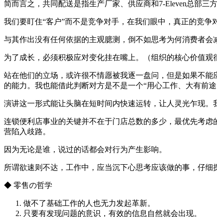
简而言之，共同配送是指生产厂家、供应商和7-Eleven总
我们要盯住“客户”而不是竞争对手，在我们眼中，真正的竞争
与其作出没有任何依据的主观臆测，倒不如思考为何消费者会
为了成长，必须积极应对变化挂在嘴上。（组织的核心价值观
站在他们的立场，或许很不情愿被我逐一盘问，但是如果不能
的能力。我也能借此判断对方是不是一个“用心工作、大有前途
演讲这一形式能让头脑在短时间内快速运转，让人灵光乍现。
连锁便利店事业的关键并不在于门店总数的多少，最优先考虑的
营陷入歧路。
因为无论是谁，说过的话都会对行为产生影响。
所谓欲速则不达，工作中，应当沉下心思考应该做的事，仔细
◆ 零售の哲学
做不了基础工作的人也无力发起革新。
只要有发现问题的意识，有效的信息自然就会出现。