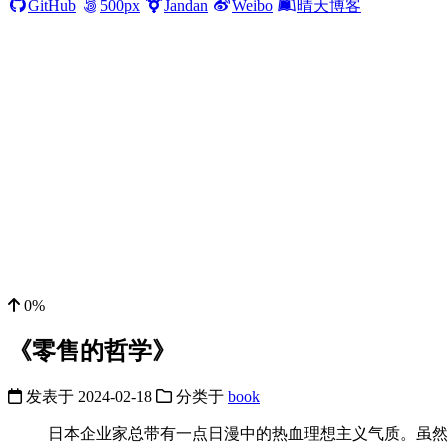
GitHub
500px
Jandan
Weibo
晴天博客
0%
《零售的哲学》
发表于
2024-02-18
分类于
book
日本企业家总带有一点日漫中的热血理想主义气质。虽然