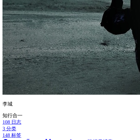
李城
知行合一
108
日志
3
分类
148
标签