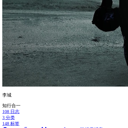
李城
知行合一
108
日志
3
分类
148
标签