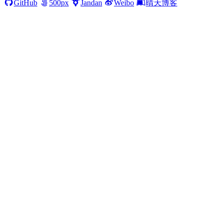
GitHub
500px
Jandan
Weibo
晴天博客