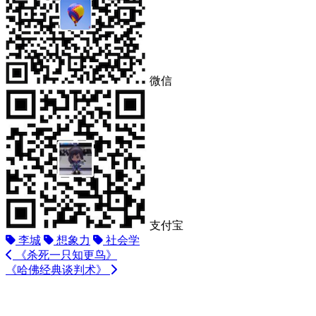
微信
支付宝
李城
想象力
社会学
《杀死一只知更鸟》
《哈佛经典谈判术》