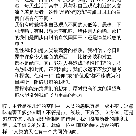
泡，每天生活于其中，只与和自己观点相近的人交
流？若是后者，这种所谓的“交流”与点国国王的自
言自语有何不同？
我们有时觉得和自己观点不同的人低等、愚昧、不
可理喻，有时只想大声咆哮、堵住别人的嘴。那样
的我们是固步自封的直线国国王？还是恼羞成怒的
球？
理性和求知是人类最高贵的品质。我相信，今日世
界中许多令人痛心的东西——比如分歧和对立——
都不是绝症。真正能对人类造成“降维打击”的，只
有愚昧和封闭。正因如此，我们永远不应放弃思考
和探索。任何一种“信仰”或“价值观”都不该成为闭
目塞听、阻碍思辨的封印。
愿探索能拓宽我们的想象。愿对更高维度的渴望和
追求能引领我们飞向更高的地方。
哎，不管是在几维的空间中，人类的愚昧真是一成不变，这愚
昧迫害了多少人啊！不管是点、线段、正方形、立方体，还是
超立方体，我们都犯着相同的错误，我们都被所处的维度束
缚，成了偏见的奴隶。就像一位空间国的诗人曾说的那
样：‘人类的天性有一个共同的倾向。