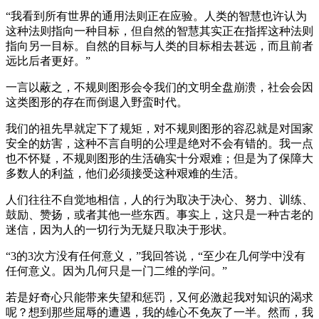
“我看到所有世界的通用法则正在应验。人类的智慧也许认为
这种法则指向一种目标，但自然的智慧其实正在指挥这种法则
指向另一目标。自然的目标与人类的目标相去甚远，而且前者
远比后者更好。”
一言以蔽之，不规则图形会令我们的文明全盘崩溃，社会会因
这类图形的存在而倒退入野蛮时代。
我们的祖先早就定下了规矩，对不规则图形的容忍就是对国家
安全的妨害，这种不言自明的公理是绝对不会有错的。我一点
也不怀疑，不规则图形的生活确实十分艰难；但是为了保障大
多数人的利益，他们必须接受这种艰难的生活。
人们往往不自觉地相信，人的行为取决于决心、努力、训练、
鼓励、赞扬，或者其他一些东西。事实上，这只是一种古老的
迷信，因为人的一切行为无疑只取决于形状。
“3的3次方没有任何意义，”我回答说，“至少在几何学中没有
任何意义。因为几何只是一门二维的学问。”
若是好奇心只能带来失望和惩罚，又何必激起我对知识的渴求
呢？想到那些屈辱的遭遇，我的雄心不免灰了一半。然而，我