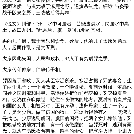
农氏世衰，诸侯相侵伐，弗能征，而蚩尤氏最为暴。”“黄帝乃
征师诸侯，与蚩尤战于涿鹿之野，遂擒杀蚩尤。轩辕“与炎帝
战于阪泉之野，三战然后得其志”。
《说文》川部：“州，水中可居者。昔尧遭洪水，民居水中高
土，故曰九州。”此系唐、虞、夏间九州的真相。
禹的儿子启，荒于音乐和饮食。死后，他的儿子太康兄弟五
人，起而作乱，是为五观。
太康因此失国，人民和政权，都入于有穷后羿之手。
太康传弟仲康，仲康传子相。
羿因荒于游畋，又为其臣寒浞所杀。寒浞占据了羿的妻妾，生
了两个儿子：一个唤做浇，一个唤做豷。夏朝这时候，依靠他
同姓之国斟灌和斟寻。寒浞使浇把他们都灭掉，又灭掉夏后
相。使浇住在唤做过，豷住在唤做戈的地方。夏后相的皇后是
仍国的女儿，相被灭时，正有身孕，逃归母家，生了一个儿
子，是为少康。做了仍国的牧正。寒浞听得他有才干，使浇去
寻找他。少康逃到虞国。虞国的国君，把两个女儿嫁给他，又
把唤做纶的地方封他。有一个唤做靡的，当羿死时，逃到有鬲
氏，就从有鬲氏收合斟灌、斟寻的余众，把寒浞灭掉。少康灭