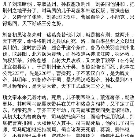
儿子刘璋暗弱，夺取益州。孙权想攻荆州，刘备同他讲和，把
荆州之地平分了。时马腾的儿子马超和韩遂反叛，曹操击破
之。又降伏了张鲁。刘备北取汉中。曹操自争之，不能克，只
得退回。天下渐成三分之势。
刘备初见诸葛亮时，诸葛亮替他计划，就是据有荆、益两州，
天下有变，命将将荆州之兵以向宛、洛，而自率益州之众以出
秦川的。这时的形势，颇合乎这个条件。备乃命关羽自荆州北
伐，取襄阳，北方颇为震动，而孙权遣兵袭取江陵，羽还救，
为权所杀。刘备忿怒，自将大兵攻权，又大败于猇亭（在今湖
北宜都县西）。于是荆州全入于吴。备旋以惭愤而死，此事在
公元223年。先是220年，曹操死，子丕篡汉自立，是为魏文
帝。其明年，刘备称帝于蜀，是为蜀汉昭烈帝。孙权是到229
年才称帝的，是为吴大帝。天下正式成为三分之局。
魏文帝本来无甚才略。死后，儿子明帝继立，荒淫奢侈，朝政
更坏。其时司马懿屡次带兵在关中和诸葛亮相持，又平定了辽
东。明帝死后，于齐王芳年幼，司马懿和曹爽同受遗诏辅政。
其初大权为曹爽所专。司马懿托病不出，而暗中运用诡谋，到
底把曹爽推翻，大权遂尽入其手。司马懿死后，他的儿子司马
师、司马昭相继把持朝局。蜀自诸葛亮死后，蒋琬、费祎继
之，不复能出兵北伐。费祎死后，姜维继之，频年出兵北伐而