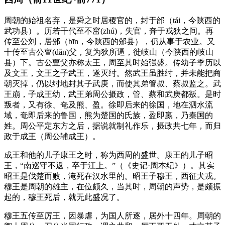
周朝的始祖名弃，是舜之时居稷官的，封于邰（tái，今陕西的
武功县）。历若干代至不窋(zhú)，失官，奔于戎狄之间。再
传至公刘，居邠（bīn，今陕西的邠县），仍从事于农业。又
十传至古公亶(dǎn)父，复为狄所逼，徙岐山（今陕西的岐山
县）下。古公亶父亦称太王，周至其时始强盛。传幼子季历以
及文王，文王之子武王，遂灭纣。然武王虽胜纣，并未能把商
朝灭掉，仍以纣地封其子武庚，而使其弟管叔、蔡叔监之。武
王崩，子成王幼，武王弟周公摄政，管、蔡和武庚都叛。是时
叛者，又有徐、奄及熊、盈。徐即后来的徐国，地在泗水流
域，奄即后来的鲁国，熊为楚国的氏族，盈即嬴，乃秦国的
姓。周公平定东方之后，据说就制礼作乐，摄政共七年，而归
政于成王（周公辅成王）。
成王和他的儿子康王之时，称为西周的盛世。康王的儿子昭
王，“南巡守不返，卒于江上。”（《史记·周本纪》）。其实
昭王是伐楚而败，淹死在汉水里的。昭王子穆王，西征犬戎。
穆王是周朝的雄主，在位颇久，当其时，周朝的声势，是颇振
起的，穆王死后，就无此盛况了。
穆王五传至厉王，因暴虐，为国人所逐，居外十四年。周朝的