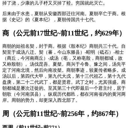
掉了浇，少康的儿子杼又灭掉了豷。穷国就此灭亡。
后来由于水患，夏朝从安徽西部迁往河南。夏朝卒亡于商。根
据《史记》的《夏本纪》，夏朝传国共十七代。
商（公元前17世纪~前11世纪，约629年）
商朝的始祖名契，封于商。根据《殷本纪》商朝共三十代。自
契至于成汤八迁。契（蕃，今山东滕县）-昭明（砥石）-相士
（商丘，今河南商丘）-成汤（亳，又称亳殷，商朝都城，故
又称殷朝）。汤伐昆吾、夏桀。商兴于今鲁、豫之间，汤先平
定了河南北境，然后向南攻桀。商朝事迹，较夏传者略多。成
汤以后，第四代大甲，第九代大戊，第十三代祖乙，第十九代
盘庚，第二十二代武丁，都是贤君。武丁之时，尤其强盛。商
朝都城是屡次迁徙的。至其第三十代即最后一个君主纣，居于
朝歌（今河南淇县）。纵观历代都邑，都在河南省内的黄河两
岸。周朝的势力，却更深入西北部了。
周（公元前11世纪~前256年，约867年）
西周（前11世纪~前771）