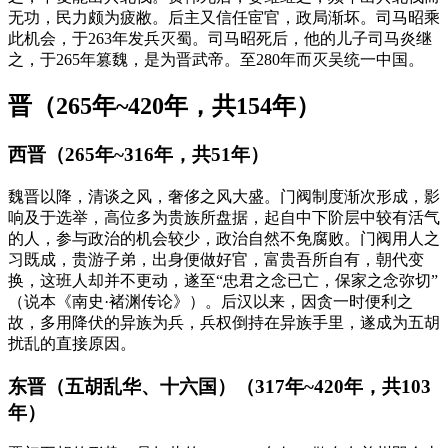
无功，民力颇为疲敝。后主又信任宦官，政局渐坏。司马昭乘
此机会，于263年发兵灭蜀。司马昭死后，他的儿子司马炎继
之，于265年篡魏，是为晋武帝。至280年而灭吴统一中国。
晋（265年~420年，共154年）
西晋（265年~316年，共51年）
魏晋以降，清谈之风，奢侈之风大盛。门阀制度渐次形成，影
响及于选举，高位多为贵族所盘据，起自中下阶层中较有活气
的人，参与政治的机会较少，政治自然不免腐败。门阀用人之
习既成，贵游子弟，出身便做好官，富贵吾所自有，朝代变
换，这班人却并不更动，遂至“忠君之念已亡，保家之念弥切”
（说本《南史·褚渊传论》）。后汉以来，因贪一时便利之
故，多用降伏的异族为兵，兵权倒持在异族手里，遂成为五胡
扰乱的直接原因。
东晋（五胡乱华、十六国）（317年~420年，共103
年）