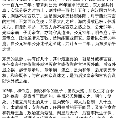
计一百九十二年；若算到公元189年董卓行废立，东方起兵讨
卓，实际分裂之时为止，则共得一百七十五年；东汉国力的充
实，则远不如西汉了。这是因为东汉移都洛阳，对于西北两面
的控制，不如西汉之便；又承大乱之后，海内凋敝已极，休养
未几，而羌乱即起，其富力亦不如西汉之盛之故。公元57年，
光武帝崩，子明帝立。亦能守其遗法。公元75年，明帝崩，子
章帝立，政治虽渐见宽弛，然尚能蒙业而安。章帝以公元88年
崩。自公元36年公孙述平定至此，共计五十二年，为东汉治平
之世。
东汉的乱源，共有好几个，其中最重要的，就是外戚和宦官。
多任皇帝都在依靠外戚消灭宦官或依靠宦官消灭外戚。后汉外
戚之祸，起于章帝时。章帝崩，肇立，是为和帝。后兄窦宪专
权。和帝既长，与宦者郑众谋诛之，是为后汉皇帝和宦官合谋
以诛外威之始。
105年，和帝崩。据说和帝的皇子，屡次夭殇，所以生才百余
日的殇帝，是寄养于民间的。皇后邓氏迎而立之。明年，复
死。乃迎立清河王的儿子，是为安帝。邓太后临朝，凡十五
年。太后崩后，安帝亲政，任用皇后的哥哥阎显，又宠信宦官
和乳母王圣，政治甚为紊乱。阎皇后无子，后宫李氏生子保，