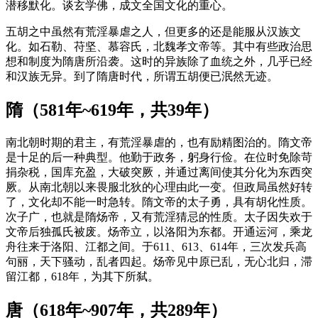
潜移默化。谈玄学佛，成文全国文化的重心。
五胡之中虽然有荒淫暴虐之人，但更多的还是能服从汉族文
化。如石勒、苻坚、慕容氏，北魏孝文帝等。其中有些政治思
想和制度为隋唐所沿袭。这时的异族除了血统之外，几乎已经
和汉族无异。到了隋唐时代，所谓五胡便已泯然无迹。
隋（581年~619年，共39年）
南北朝时期的君主，有荒淫暴虐的，也有励精图治的。隋文帝
是十足的后一种典型。他勤于政务，躬身行俭。在位时免除苛
捐杂税，国库充盈，大破突厥，并通过离间使其分化为东西突
厥。从南北朝以来畏服北狄的心理由此一变。但政局虽然好转
了，文化却不能一时急转。隋文帝的太子勇，具有胡化性质。
次子广，也就是隋炀帝，又有荒淫猜忌的性质。太子因失欢于
文帝后独孤氏被废。炀帝立，以洛阳为东都。开通运河，乘龙
舟往来于洛阳、江都之间。于611、613、614年，三次发兵高
句丽，天下骚动，乱者四起。炀帝见中原已乱，无心北归，滞
留江都，618年，为其下所弑。
唐（618年~907年，共289年）