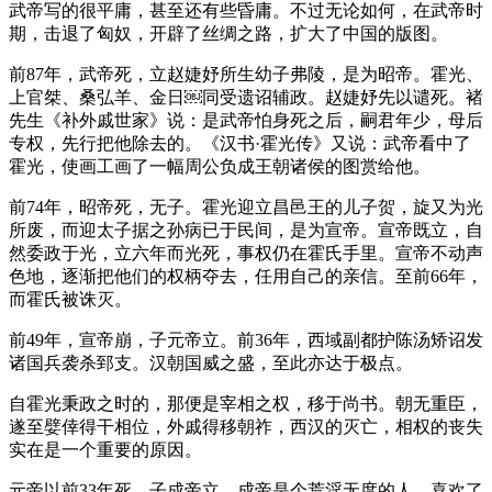
武帝写的很平庸，甚至还有些昏庸。不过无论如何，在武帝时
期，击退了匈奴，开辟了丝绸之路，扩大了中国的版图。
前87年，武帝死，立赵婕妤所生幼子弗陵，是为昭帝。霍光、
上官桀、桑弘羊、金日￼同受遗诏辅政。赵婕妤先以谴死。褚
先生《补外戚世家》说：是武帝怕身死之后，嗣君年少，母后
专权，先行把他除去的。《汉书·霍光传》又说：武帝看中了
霍光，使画工画了一幅周公负成王朝诸侯的图赏给他。
前74年，昭帝死，无子。霍光迎立昌邑王的儿子贺，旋又为光
所废，而迎太子据之孙病已于民间，是为宣帝。宣帝既立，自
然委政于光，立六年而光死，事权仍在霍氏手里。宣帝不动声
色地，逐渐把他们的权柄夺去，任用自己的亲信。至前66年，
而霍氏被诛灭。
前49年，宣帝崩，子元帝立。前36年，西域副都护陈汤矫诏发
诸国兵袭杀郅支。汉朝国威之盛，至此亦达于极点。
自霍光秉政之时的，那便是宰相之权，移于尚书。朝无重臣，
遂至嬖倖得干相位，外戚得移朝祚，西汉的灭亡，相权的丧失
实在是一个重要的原因。
元帝以前33年死，子成帝立。成帝是个荒淫无度的人，喜欢了