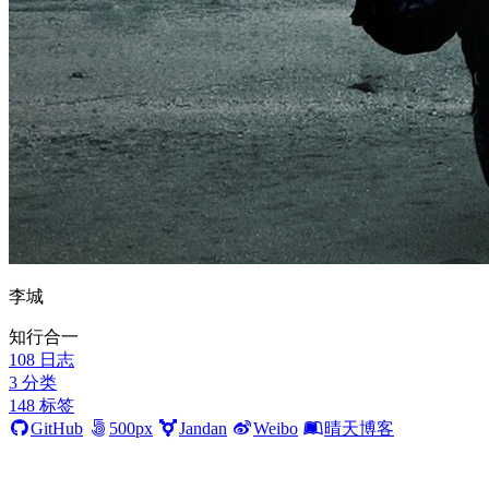
李城
知行合一
108
日志
3
分类
148
标签
GitHub
500px
Jandan
Weibo
晴天博客