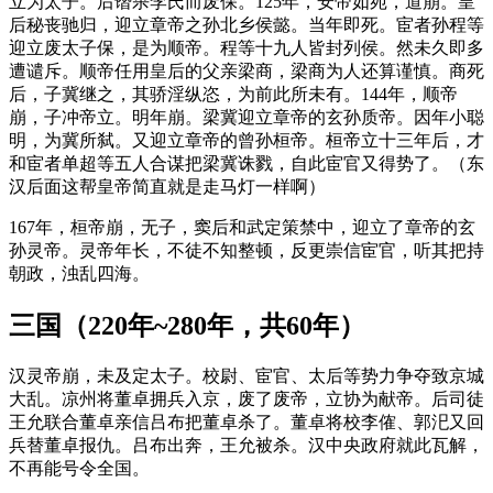
立为太子。后谮杀李氏而废保。125年，安帝如宛，道崩。皇
后秘丧驰归，迎立章帝之孙北乡侯懿。当年即死。宦者孙程等
迎立废太子保，是为顺帝。程等十九人皆封列侯。然未久即多
遭谴斥。顺帝任用皇后的父亲梁商，梁商为人还算谨慎。商死
后，子冀继之，其骄淫纵恣，为前此所未有。144年，顺帝
崩，子冲帝立。明年崩。梁冀迎立章帝的玄孙质帝。因年小聪
明，为冀所弑。又迎立章帝的曾孙桓帝。桓帝立十三年后，才
和宦者单超等五人合谋把梁冀诛戮，自此宦官又得势了。（东
汉后面这帮皇帝简直就是走马灯一样啊）
167年，桓帝崩，无子，窦后和武定策禁中，迎立了章帝的玄
孙灵帝。灵帝年长，不徒不知整顿，反更崇信宦官，听其把持
朝政，浊乱四海。
三国（220年~280年，共60年）
汉灵帝崩，未及定太子。校尉、宦官、太后等势力争夺致京城
大乱。凉州将董卓拥兵入京，废了废帝，立协为献帝。后司徒
王允联合董卓亲信吕布把董卓杀了。董卓将校李傕、郭汜又回
兵替董卓报仇。吕布出奔，王允被杀。汉中央政府就此瓦解，
不再能号令全国。