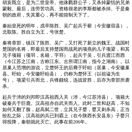
胡亥既立，是为二世皇帝。他诛戮群公子，又杀掉蒙恬的兄弟
蒙毅。最后，连劳苦功高、资格很老的李斯都被杀掉。于是秦
朝的政府，失其重心，再不能箝制天下了。
秦始皇死的明年，戍卒陈胜、吴广起兵于蕲（今安徽宿县），
北取陈。胜自立为王，号张楚。
秦将章邯，镇压了陈胜、吴广，又打死了新立的魏王。战国时
楚国的名将，即最后支持楚国而战死的项燕的儿子项梁，和其
兄子项籍（项羽，名籍，字羽），起兵于吴，引兵渡江而西
（今江苏之江南，古称江东。古所谓江南，指今之湖南）。以
居巢人范增的游说，立楚怀王的后裔于盱眙（居巢，今安徽巢
县。盱眙，今安徽盱眙县），仍称为楚怀王（以祖谥为生
号）。项梁引兵而北，兵锋颇锐，连战皆胜，后亦为章邯所袭
杀。
起兵于沛的刘邦即汉高祖西入关（沛，今江苏沛县）。项籍大
破秦兵于巨鹿。汉高祖亦自武关而入。此时二世和赵高，不知
如何又翻了脸，赵高弑二世，立其兄子婴，婴又刺杀高，正当
纷乱之际，汉高祖的兵已到霸上（在今陕西长安县东）子婴只
得投降，秦朝就此灭亡。此事在前206年。