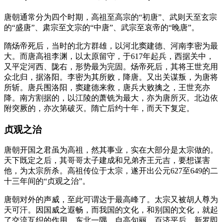
唐朝通常分为四个时期，高祖至高宗的“初唐”、武则天至玄宗
的“盛唐”、肃宗至文宗的“中唐”、武宗至哀帝的“晚唐”。
隋炀帝死后，当时的北方群雄，以河北窦建德、河南李密为最
大。而唐高祖李渊，以太原留守，于617年起兵，西据关中，
又平定河西、陇右，形势最为完固。炀帝死后，其将王世充用
众北归，据洛阳。李密为其所败，降唐。又出关谋叛，为唐将
所斩。唐兵围洛阳，窦建德来救，唐兵大败擒之，王世充亦
降。南方割据的，以江陵的萧铣为最大，亦为唐所灭。北边依
附突厥的，亦次第破灭。隋亡后约十年，而天下复定。
贞观之治
唐朝开国之君虽为高祖，然其事业，实在大部分是太宗做的。
天下既定之后，其哥哥太子建成和兄弟齐王元吉，要想谋害
他，为太宗所杀。高祖传位于太宗，遂开出公元627至649的二
十三年间的“贞观之治”。
唐朝对外的声威，至此可谓达于最高峰了。太宗又被胡人尊为
天可汗。因国威之遐畅，而我国的文化，和别国的文化，就起
了交流互织的作用。东北一隅，自高句丽、百济平后，新罗即