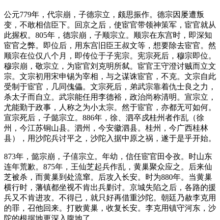
公元779年，代宗崩，子德宗立，颇思振作。德宗因屡遭叛
变，不敢相信臣下。回京之后，使宦官带领神策军，宦官就从
此握权。805年，德宗崩，子顺宗立。顺宗在东宫时，即深知
宦官之弊。即位后，用东宫旧臣王叔文等，想要除去宦官。然
顺宗在位仅八个月，即传位于子宪宗。宪宗死后，穆宗即位。
穆宗崩，敬宗立，为宦官刘克明所弑。宦官王守澄讨贼而立文
宗。文宗初用宋申锡为宰相，与之谋诛宦官，不克。文宗自此
受制于宦官，几同傀儡。文宗死后，弟武宗靠着仇士良之力，
杀太子而自立。武宗能任用李德裕，政治尚称清明。宣宗立，
尤能勤于政事，人称之为小太宗。然于宦官，亦都无可如何。
宣宗死后，子懿宗立。886年，徐、泗卒戍桂州者作乱（徐
州，今江苏铜山县。泗州，今安徽泗县。桂州，今广西桂林
县），用沙陀兵讨平之，沙陀入据中原之祸，遂于是乎开始。
873年，懿宗崩，子僖宗立。年幼，信任宦官田令孜。时山东
连年荒歉。875年，王仙芝起兵作乱，黄巢聚众应之。后来仙
芝被杀，而黄巢到处流窜。后攻入长安。时为880年。当黄巢
横行时，藩镇都坐视不肯出兵剿讨。京城失陷之后，各路的援
兵又不肯进攻。不得已，就只好再借重沙陀。朝廷乃赦李克用
的罪，召他回来。打败黄巢，收复长安。李克用镇守河东，沙
陀的根据地更深入腹地了。