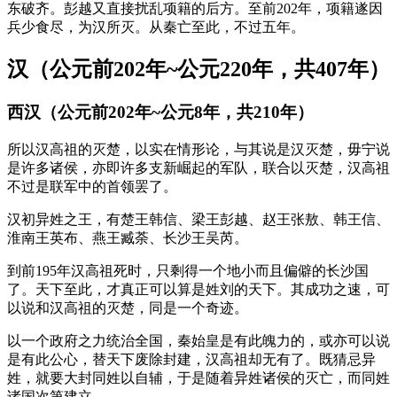
东破齐。彭越又直接扰乱项籍的后方。至前202年，项籍遂因
兵少食尽，为汉所灭。从秦亡至此，不过五年。
汉（公元前202年~公元220年，共407年）
西汉（公元前202年~公元8年，共210年）
所以汉高祖的灭楚，以实在情形论，与其说是汉灭楚，毋宁说
是许多诸侯，亦即许多支新崛起的军队，联合以灭楚，汉高祖
不过是联军中的首领罢了。
汉初异姓之王，有楚王韩信、梁王彭越、赵王张敖、韩王信、
淮南王英布、燕王臧荼、长沙王吴芮。
到前195年汉高祖死时，只剩得一个地小而且偏僻的长沙国
了。天下至此，才真正可以算是姓刘的天下。其成功之速，可
以说和汉高祖的灭楚，同是一个奇迹。
以一个政府之力统治全国，秦始皇是有此魄力的，或亦可以说
是有此公心，替天下废除封建，汉高祖却无有了。既猜忌异
姓，就要大封同姓以自辅，于是随着异姓诸侯的灭亡，而同姓
诸国次第建立。