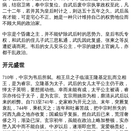
病，结宿卫将，奉中宗复位。自武后废中宗执掌政权至此，凡
二十二年，若并其为皇后时计之，则达五十五年之久。武后虽
有才能，可是宅心不正。她是一种只计维持自己的权势地位而
不顾大局的政治家。
中宗是个昏庸之主，并不能铲除武后时的恶势力。皇后韦氏专
权，和武后的侄儿子武三思私通，武氏因此复盛。张柬之等反
遭贬谪而死。韦后的女儿安乐公主，中宗的婕妤上官婉儿，亦
都干乱政治。
开元盛世
710年，中宗为韦后所弑。相王旦之子临淄王隆基定乱而立相
王，是为睿宗。立隆基为太子。武后的女儿太平公主仍干政，
惮太子英明，要想摇动他。幸而未能有成，太平公主被谪，睿
宗亦传位于太子，是为玄宗。玄宗用姚崇为相，廓清从武后以
来的积弊。自713至741年，史家称为开元之治。末年，突厥复
衰乱，744年，乘机灭之；连年和吐蕃苦战，把中宗时所失的
河西九曲之地亦收复；国威似乎复振。然自武后已来，荒淫奢
侈之习，渐染已深。玄宗初年，虽能在政治上略加整顿，实亦
堕入其中而不能自拔。中岁以后，遂渐即怠荒。宠爱杨贵妃，