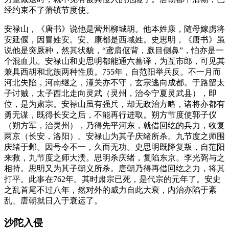
经约束不了藩镇节度使。
安禄山，《唐书》说他是营州柳城胡。他本姓康，随母嫁虏将
安延偃，因冒姓安。安、康都是西域姓。史思明，《唐书》虽
说他是突厥种，然其状貌，“鸢肩伛背，廞目侧鼻”，怕亦是一
个混血儿。安禄山和史思明都能通六蕃译，为互市郎，可见其
兼具西胡和北族两种性质。755年，自范阳举兵反。不一月而
河北失陷，河南继之，潼关亦不守，玄宗逃向成都。于路留太
子讨贼，太子西北走向灵武（灵州，治今宁夏灵武县），即
位，是为肃宗。安禄山虽有强兵，却无政治方略，诸将亦都有
勇无谋，既得长安之后，不能再行进取。朔方节度使郭子仪
（朔方军，治灵州），乃得先平河东，就借回纥的兵力，收复
两京（长安，洛阳）。安禄山为其子庆绪所杀。九节度之师围
庆绪于邺。因号令不一，久而无功。史思明既降复叛，自范阳
来救，九节度之师大溃。思明杀庆绪，复陷东京。李光弼与之
相持。思明又为其子朝义所杀。唐朝乃得再借回纥之力，将其
打平。此事在762年。其时肃宗已死，是代宗的元年了。安史
之乱首尾不过八年，然对外的威力自此大衰，内治亦陷于紊
乱、唐朝就日入于衰运了。
沙陀入侵