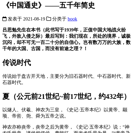
《中国通史》——五千年简史
发表于
2021-08-19
分类于
book
吕思勉先生在本书（此书写于1939年，正值中国大地战火纷
飞，外敌入侵之际）最后写到：我们现在，所处的境界，诚极
沉闷，却不可无一百二十分的自信心。岂有数万万的大族，数
千年的大国、古国，而没有前途之理？！
传说时代
传说始于盘古开天地，主要分为旧石器时代、中石器时代、新
石器时代。
夏（公元前21世纪~前17世纪，约432年）
以燧人、伏羲、神农为三皇，《史记·五帝本纪》以黄帝、颛
顼、帝喾、尧、舜为五帝之说。
神农亦称炎帝，炎帝之后为黄帝，《史记·五帝本纪》说：“神