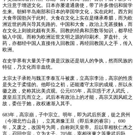
大注意于增进文化。日本亦屡遣通唐使，带了许多僧侣和留学
生来。朝鲜半岛南部和日本的举国华文化，实在此时。西方则
大食帝国勃兴于此时。大食在文化上实在是继承希腊，而为欧
洲近世的再兴导其先路的。中国和大食，政治上无甚接触，而
在文化上则彼此颇有关系。回教的经典和历数等知识，都早经
输入中国。而称为欧洲近世文明之源的印刷术、罗盘针、火
药，亦都经中国人直接传入回教国，再经回教国人之手，传入
欧洲。
在史学界有大量关于李唐是汉族还是胡人的争执，然而民族的
特征，乃文化而非血统。
太宗太子承乾与魏王李泰互斗被废，立高宗李治，高宗的性质
是失之于柔懦的。他即位之初，还能遵守太宗的成规，所以永
徽之政，史称其比美贞观。公元655年，高宗惑于才人武氏，
废皇后王氏而立之。武后本有政治上的才能，高宗又因风眩之
故，委任于她，政权遂渐入其手。
683年，高宗崩，子中宗立。明年，即为武后所废，徙之房州
（今湖北竹山县），立其弟豫王旦（即后来的睿宗）。690
年，又废之，改国号为周，自称则天皇帝。后以宰相狄仁杰之
言，召回中宗，立为太子。705年，宰相张柬之等乘武后卧