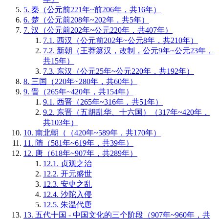
5.
秦（公元前221年~前206年，共16年）
6.
楚（公元前208年~202年，共5年）
7.
汉（公元前202年~公元220年，共407年）
7.1.
西汉（公元前202年~公元8年，共210年）
7.2.
新朝（王莽篡汉，改制，公元9年~公元23年，
共15年）
7.3.
东汉（公元25年~公元220年，共192年）
8.
三国（220年~280年，共60年）
9.
晋（265年~420年，共154年）
9.1.
西晋（265年~316年，共51年）
9.2.
东晋（五胡乱华、十六国）（317年~420年，
共103年）
10.
南北朝（（420年~589年，共170年）
11.
隋（581年~619年，共39年）
12.
唐（618年~907年，共289年）
12.1.
贞观之治
12.2.
开元盛世
12.3.
安史之乱
12.4.
沙陀入侵
12.5.
朱温代唐
13.
五代十国 - 中国文化的三个阶段（907年~960年，共