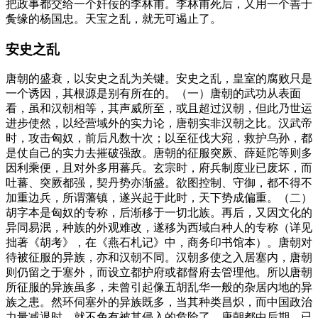
把政事都交给一个奸佞的李林甫。李林甫死后，又用一个善于
夤缘的杨国忠。天宝之乱，就无可遏止了。
安史之乱
唐朝的盛衰，以安史之乱为关键。安史之乱，皇室的腐败只是
一个诱因，其根源是别有所在的。（一）唐朝的武功从表面
看，虽和汉朝相等，其声威所至，或且超过汉朝，但此乃世运
进步使然，以经营域外的实力论，唐朝实非汉朝之比。汉武帝
时，攻击匈奴，前后凡数十次；以至征伐大宛，救护乌孙，都
是仗自己的实力去摧破强敌。唐朝的征服突厥、薛延陀等则多
因利乘便，且对外多用蕃兵。玄宗时，府兵制度业已废坏，而
吐蕃、突厥都强，契丹势亦渐盛。欲图控制、守御，都不得不
加重边兵，所谓藩镇，遂兴起于此时，天下势成偏重。（二）
胡字本是匈奴的专称，后渐移于一切北族。再后，又因文化的
异同易泯，种族的外观难改，遂移为西域白种人的专称（详见
拙著《胡考》，在《燕石札记》中，商务印书馆本）。唐朝对
待被征服的异族，亦和汉朝不同。汉朝多使之入居塞内，唐朝
则仍留之于塞外，而设立都护府或都督府去管理他。所以唐朝
所征服的异族虽多，未曾引起像五胡乱华一般的杂居内地的异
族之患。然环伺塞外的异族既多，当其种类昌炽，而中国政治
力量减退时，就不免有被其侵入的危险了。唐朝都中后期，已