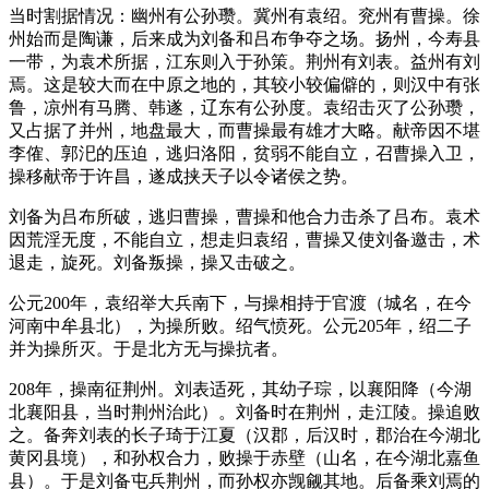
当时割据情况：幽州有公孙瓒。冀州有袁绍。兖州有曹操。徐
州始而是陶谦，后来成为刘备和吕布争夺之场。扬州，今寿县
一带，为袁术所据，江东则入于孙策。荆州有刘表。益州有刘
焉。这是较大而在中原之地的，其较小较偏僻的，则汉中有张
鲁，凉州有马腾、韩遂，辽东有公孙度。袁绍击灭了公孙瓒，
又占据了并州，地盘最大，而曹操最有雄才大略。献帝因不堪
李傕、郭汜的压迫，逃归洛阳，贫弱不能自立，召曹操入卫，
操移献帝于许昌，遂成挟天子以令诸侯之势。
刘备为吕布所破，逃归曹操，曹操和他合力击杀了吕布。袁术
因荒淫无度，不能自立，想走归袁绍，曹操又使刘备邀击，术
退走，旋死。刘备叛操，操又击破之。
公元200年，袁绍举大兵南下，与操相持于官渡（城名，在今
河南中牟县北），为操所败。绍气愤死。公元205年，绍二子
并为操所灭。于是北方无与操抗者。
208年，操南征荆州。刘表适死，其幼子琮，以襄阳降（今湖
北襄阳县，当时荆州治此）。刘备时在荆州，走江陵。操追败
之。备奔刘表的长子琦于江夏（汉郡，后汉时，郡治在今湖北
黄冈县境），和孙权合力，败操于赤壁（山名，在今湖北嘉鱼
县）。于是刘备屯兵荆州，而孙权亦觊觎其地。后备乘刘焉的