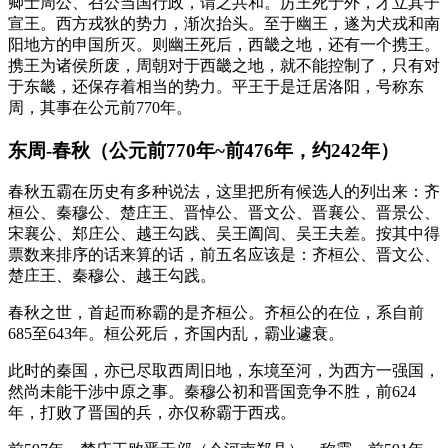
卿士周公、召公当国行政，谓之共和。厉王死于外，才立其子
宣王。西方戎狄的势力，渐次抬头。至于幽王，遂为犬戎和南
阳地方的申国所灭。则幽王死后，西畿之地，还有一个携王。
携王为诸侯所废，周朝对于西畿之地，就不能控制了，只有对
于东畿，还保存着相当的势力。平王于是迁居洛阳，号称东
周，其事在公元前770年。
东周-春秋（公元前770年~前476年，约242年）
春秋五霸在历史有多种说法，这里把所有候选人的列出来：齐
桓公、秦穆公、楚庄王、晋悼公、晋文公、晋襄公、晋景公、
宋襄公、郑庄公、越王勾践、吴王阖闾、吴王夫差。按其中得
票数来排序的话来算的话，前五名应该是：齐桓公、晋文公、
楚庄王、秦穆公、越王勾践。
春秋之世，首起而称霸的是齐桓公。齐桓公的在位，系自前
685至643年。桓公死后，齐国内乱，霸业遽衰。
此时的秦国，亦已尽取西周旧地，东境至河，为西方一强国，
然尚未能干涉中原之事。秦穆公初和晋国竞争不胜，前624
年，打败了晋国的兵，亦仅称霸于西戎。