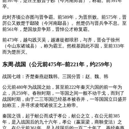
前597年，楚庄王败晋于邲（今河南郑县），称霸。前591年
卒。
此时齐顷公亦图与晋争霸。前589年，为晋所败。前575年，晋
厉公又败楚于鄢陵（今河南鄢县）。然楚仍与晋兵争不息。至
前561年，楚国放弃争郑，晋悼公才称复霸。
前473年，越勾践灭吴，越遂徙都琅邪，与齐，晋会于徐州
（今山东诸城县），称为霸王。然根基因此不固，至前333年
而为楚所灭。
东周-战国（公元前475年~前221年，约259年）
战国七雄：齐楚秦燕赵魏韩。三国分晋：赵、魏、韩
公元前480年为战国之始，算至前222年秦灭六国的前一年为
止，共259年。春秋时期，一等国之间一般不动干戈，而到了
战国时期，由于二三等国已经基本被吞并，一等国国立日盛开
始称王，并寻求凌驾诸侯王之上称帝。
秦国之强，起于献公而成于孝公，献公之立，在公元前385
年，是入战国后的九十六年，孝公（嬴渠梁，商鞅变法）之
立，在公元前361年，是入战国后的一百二十年了。再经秦惠