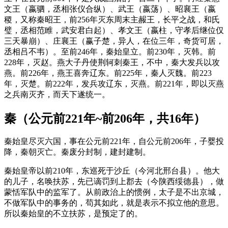
文王（嬴驷，丞相张仪合纵）、武王（嬴荡）、昭襄王（嬴
稷，又称秦昭王，前256年灭东周末主赧王，长平之战，和氏
璧，丞相范睢，武安君白起）、孝文王（嬴柱，守孝后继位仅
三天暴崩）、庄襄王（赢子楚，异人，在位三年，奇货可居，
丞相吕不韦）。至前246年，秦始皇立。前230年，灭韩。前
228年，灭赵。燕大子丹使荆轲刺秦王，不中，秦大发兵以攻
燕。前226年，燕王喜奔辽东。前225年，秦人灭魏。前223
年，灭楚。前222年，发兵攻辽东，灭燕。前221年，即以灭燕
之兵南灭齐，而天下遂统一。
秦（公元前221年~前206年，共16年）
秦始皇尽灭六国，事在公元前221年，自公元前206年，子婴投
降，秦朝灭亡。秦废分封制，建封建制。
秦始皇帝以前210年，东巡死于沙丘（今河北邢台县）。他大
的儿子，名唤扶苏，先已谪罚到上郡去（今陕西绥德县），做
蒙恬军队中的监军了。从前政治上的惯例，太子是不出京城，
不做军队中的事务的，苟其如此，就是表示不拟立他的意思。
所以秦始皇的不立扶苏，是预定了的。