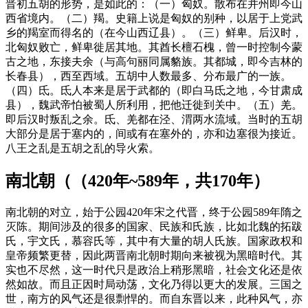
晋初五胡的形势，是如此的：（一）匈奴。散布在并州即今山
西省境内。（二）羯。史籍上说是匈奴的别种，以居于上党武
乡的羯室而得名的（在今山西辽县）。（三）鲜卑。后汉时，
北匈奴败亡，鲜卑徙居其地。其酋长檀石槐，曾一时控制今蒙
古之地，东接夫余（与高句丽同属貉族。其都城，即今吉林的
长春县），西至西域。五胡中人数最多、分布最广的一族。
（四）氐。氐人本来是居于武都的（即白马氐之地，今甘肃成
县），魏武帝怕被蜀人所利用，把他迁徙到关中。（五）羌。
即后汉时叛乱之余。氐、羌都在泾、渭两水流域。当时的五胡
大部分是居于塞内的，间或有在塞外的，亦和边塞很为接近。
八王之乱是五胡之乱的导火索。
南北朝（（420年~589年，共170年）
南北朝的对立，始于公园420年宋之代晋，终于公园589年隋之
灭陈。期间涉及的很多的国家、民族和氏族，比如北魏的拓跋
氏，宇文氏，慕容氏等，其中有大量的胡人氏族。国家政权和
皇帝频繁更替，因此两晋南北朝时期向来被视为黑暗时代。其
实也不尽然，这一时代只是政治上稍形黑暗，社会文化还是依
然如故。而且正因时局动荡，文化乃得以更大的发展。三国之
世，南方的风气还是很剽悍的。而自东晋以来，此种风气，亦