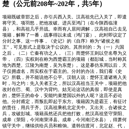
楚（公元前208年~202年，共5年）
项籍既破章邯之后，亦引兵西入关。汉高祖先已入关了，即遣
将守关。项羽怒，把他攻破。进兵至鸿门（在今陕西临潼
县），和高祖几乎开战。幸而有人居间调解，汉高祖自己去见
项籍，解释了一番，战事得以未成（鸿门宴）。此时即议定了
分封之事。这一件事，《史记》的《自序》称为“诸侯之相
王”，可见形式上是取决于公议的。其所封的：为（一）六国
之后，（二）亡秦有功之人，（三）而楚怀王则以空名尊为义
帝，（四）实权则在称为西楚霸王的项籍（都彭城，当时称其
地为西楚。江陵为南楚，吴为东楚）。这是摹仿东周以后，天
子仅拥虚名，而实权在于霸主的。分封的办法，我们看《史
记》所载，并不能说他不公平。汉朝人说：楚怀王遣诸将入关
时，与之约：先入关者王之，所以汉高祖当王关中，项籍把他
改封在巴、蜀、汉中为背约。姑无论这话的真假，即使是真
的，楚怀王的命令，安能约束楚国以外的人呢？这且不必论
他。分封甫定，而叛乱即起于东方。项籍因为是霸王，有征讨
的责任，用兵于齐。汉高祖乘机北定关中。又出关，合诸侯之
兵，攻破彭城。项籍虽然还兵把他打败，然汉高祖坚守荥阳、
成皋（荥阳，今河南荥泽县。成皋，今河南汜水县），得萧何
镇守关中，继续供给兵员和粮饷。遣韩信渡河，北定赵、代，