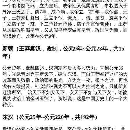
一个歌者赵飞燕，立为皇后。成帝性又优柔寡断，事权遂入于
外家王氏之手。前7年，成帝崩，哀帝立。前1年，哀帝崩，无
子，王莽乘机复出，迎立平帝。诛灭丁、傅、董贤，旋弑平帝
而立孺子婴（哀、平二帝皆元帝孙，孺子为宣帝曾孙）。王莽
从居摄改称假皇帝，又从假皇帝变做真皇帝，改国号为新，而
前汉遂亡。此事在公元9年。
新朝（王莽篡汉，改制，公元9年~公元23年，共15
年）
公元17年，叛乱四起，汉朝宗室后人多股势力。直到公元36
年，光武帝刘秀平定天下，建立东汉。而自王莽举行这样的大
改革而失败后，政治家的眼光，亦为之一变。根本之计，再也
没有人敢提及。社会渐被视为不可以人力控制之物，只能听其
迁流所至。“治天下不如安天下，安天下不如与天下安”，遂被
视为政治上的金科玉律了。所以说：这是中国历史上的一个大
转变。
东汉（公元25年~公元220年，共192年）
后汉自公元25年光武帝即位起，至公元220年为魏所篡止，共