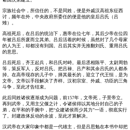
宗族社会中，所信任的，不是同姓，便是外戚汉高祖东征西
讨，频年在外，中央政府所委任的便是他的皇后吕氏（吕
雉）。
高祖死后，在吕后的统治下，惠帝在位七年，其后少帝在位四
年被吕后所废而立其弟。吕后活着的时候，虽然封了几个母家
的人为王，却都没有到国。吕后其实并无推翻刘氏、重用吕氏
的意思。
吕后死后，齐王起兵，和吕氏对峙。最后丞相陈平、太尉周勃
等，策反军人，反对吕氏。把吕禄、吕产和其余吕氏的人都杀
掉。在高帝现存的儿子中，择其最长的，迎立了代王恒，是为
文帝。文帝以手段解决了齐样。汉初宗室、外戚、功臣的三角
斗争，至此才告结束。
此后同姓诸侯逐渐成为问题，前157年，文帝死，子景帝立。
再到武帝，又用主父偃之计，令诸侯得以其地分封自己的子
弟，在平和的手腕中，把“众建诸侯而少其力”一语，彻底实行
了。封建政体反动的余波，至此才算解决。
汉武帝在大家印象中都是一代雄主，但是吕思勉在本书中却把