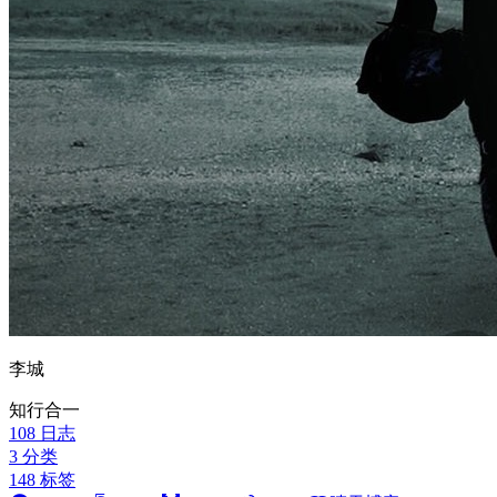
李城
知行合一
108
日志
3
分类
148
标签