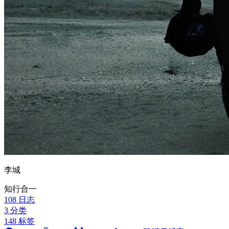
李城
知行合一
108
日志
3
分类
148
标签