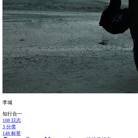
李城
知行合一
108
日志
3
分类
148
标签