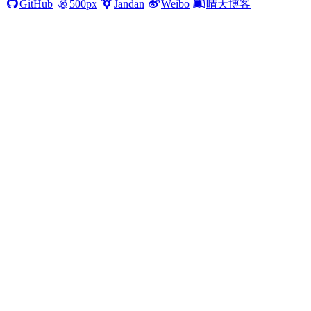
GitHub
500px
Jandan
Weibo
晴天博客