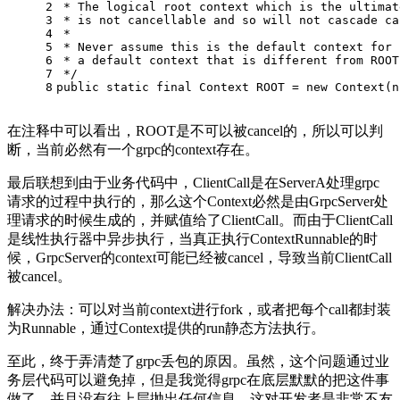
2
 * The logical root context which is the ultimat
3
 * is not cancellable and so will not cascade ca
4
 *
5
 * Never assume this is the default context for 
6
 * a default context that is different from ROOT
7
 */
8
public
static
final
Context
ROOT
=
new
Context
(
n
在注释中可以看出，ROOT是不可以被cancel的，所以可以判
断，当前必然有一个grpc的context存在。
最后联想到由于业务代码中，ClientCall是在ServerA处理grpc
请求的过程中执行的，那么这个Context必然是由GrpcServer处
理请求的时候生成的，并赋值给了ClientCall。而由于ClientCall
是线性执行器中异步执行，当真正执行ContextRunnable的时
候，GrpcServer的context可能已经被cancel，导致当前ClientCall
被cancel。
解决办法：可以对当前context进行fork，或者把每个call都封装
为Runnable，通过Context提供的run静态方法执行。
至此，终于弄清楚了grpc丢包的原因。虽然，这个问题通过业
务层代码可以避免掉，但是我觉得grpc在底层默默的把这件事
做了，并且没有往上层抛出任何信息，这对开发者是非常不友