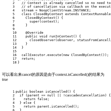
2
// Context is already cancelled so no need to
3
// of cancellation via callback on the execut
4
  stream = NoopClientStream.INSTANCE;
5
class
ClosedByContext
extends
ContextRunnable
6
    ClosedByContext() {
7
super
(context);
8
    }
9
10
@Override
11
public
void
runInContext
()
 {
12
      closeObserver(observer, statusFromCancell
13
    }
14
  }
15
16
  callExecutor.execute(
new
ClosedByContext
());
17
return
;
18
}
可以看出来cancel的原因是由于context.isCancelled()的结果为
true
1
public
boolean
isCancelled
()
 {
2
if
 (parent == 
null
 || !cascadesCancellation) {
3
return
false
;
4
  } 
else
 {
5
return
 parent.isCancelled();
6
  }