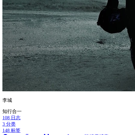
李城
知行合一
108
日志
3
分类
148
标签