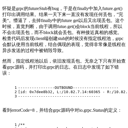
怀疑是grpc的futureStub有bug，于是在finally中加入future.get()
打印出调用结果。结果一天下来一直没有发现任何丢包，”完
美“。懵逼了，去掉finally中的future get以后又出现丢包。这个
时候，直觉判断，由于调用futue.get()会block当前线程，所以
不会出现丢包，而不block就会丢包。有种接近真相的感觉。
检查代码后发现client端创建stub的时候没有指定线程池，grpc
会默认使用当前线程，结合偶现的表现，觉得非常像是线程在
异步发送的过程中被销毁导致。
然而，指定线程池以后，依旧发现丢包。无奈之下只有开始查
看grpc源码，并打印出grpc的日志。在日志中发现了如下错
误：
1
----------------OUTBOUND--------------------
2
[id: 0x7dee8b32, L:/10.82.7.14:60365 - R:/10.82.
3
------------------------------------
看到errorCode=8，并结合grpc源码中对io.grpc.Status的定义：
1
/**