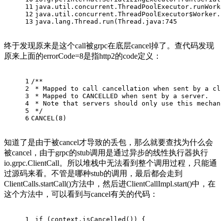
11
java.util.concurrent.ThreadPoolExecutor.runWork
12
java.util.concurrent.ThreadPoolExecutor$Worker.
13
java.lang.Thread.run(Thread.java:
745
终于发现原来是这个call被grpc在底层cancel掉了。查代码发现
原来上面的errorCode=8是指http2的code定义：
1
/**
2
 * Mapped to call cancellation when sent by a cl
3
 * Mapped to CANCELLED when sent by a server. 
4
 * Note that servers should only use this mechan
5
 */
6
CANCEL(
8
)
知道了是由于被cancel才导致的丢包，那么就要查找为什么会
被cancel，由于grpc的stub调用是通过异步的线性执行器执行
io.grpc.ClientCall。所以堆栈中无法看到整个调用过程，只能通
过源码来看。不管是哪种stub的调用，最后都会走到
ClientCalls.startCall()方法中，然后进ClientCallImpl.start()中，在
这个方法中，可以看到与cancel有关的代码：
1
if
 (context.isCancelled()) {