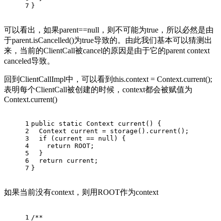
7
}
可以看出，如果parent==null，则不可能为true，所以必然是由
于parent.isCancelled()为true导致的。由此我们基本可以猜测出
来，当前的ClientCall被cancel的原因是由于它的parent context
canceled导致。
回到ClientCallImpl中，可以看到this.context = Context.current();
表明每个ClientCall被创建的时候，context都会被赋值为
Context.current()
1
public
static
 Context 
current
()
 {
2
Context
current
=
 storage().current();
3
if
 (current == 
null
) {
4
return
 ROOT;
5
  }
6
return
 current;
7
}
如果当前没有context，则用ROOT作为context
1
/**