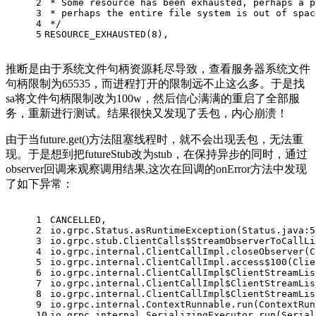
2
 * Some resource has been exhausted, perhaps a p
3
 * perhaps the entire file system is out of spac
4
 */
5
RESOURCE_EXHAUSTED(
8
),
推断是由于系统文件句柄资源耗尽导致，查看服务器系统文件
句柄限制为65535，而进程打开的限制远不止这么多。于是找
sa将文件句柄限制改为100w，然后信心满满的重启了全部服
务，重新进行测试。结果很快又发现了丢包，内心崩溃！
由于当future.get()方法阻塞线程时，就不会出现丢包，无法重
现。于是想到把futureStub改为stub，在保持异步的同时，通过
observer回调来观察调用结果,这次在回调的onError方法中发现
了如下异常：
1
CANCELLED,
2
io.grpc.Status.asRuntimeException(Status.java:
5
3
io.grpc.stub.ClientCalls$StreamObserverToCallLi
4
io.grpc.internal.ClientCallImpl.closeObserver(C
5
io.grpc.internal.ClientCallImpl.access$
100
(Clie
6
io.grpc.internal.ClientCallImpl$ClientStreamLis
7
io.grpc.internal.ClientCallImpl$ClientStreamLis
8
io.grpc.internal.ClientCallImpl$ClientStreamLis
9
io.grpc.internal.ContextRunnable.run(ContextRun
10
io.grpc.internal.SerializingExecutor.run(Serial