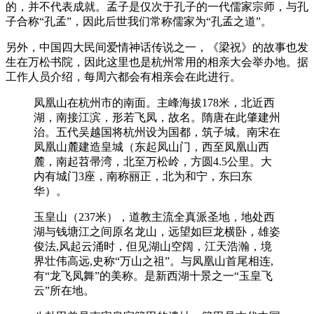
的，并不代表成就。孟子是仅次于孔子的一代儒家宗师，与孔
子合称“孔孟”，因此后世我们常称儒家为“孔孟之道”。
另外，中国四大民间爱情神话传说之一，《梁祝》的故事也发
生在万松书院，因此这里也是杭州常用的相亲大会举办地。据
工作人员介绍，每周六都会有相亲会在此进行。
凤凰山在杭州市的南面。主峰海拔178米，北近西
湖，南接江滨，形若飞凤，故名。隋唐在此肇建州
治。五代吴越国将杭州设为国都，筑子城。南宋在
凤凰山麓建造皇城（东起凤山门，西至凤凰山西
麓，南起苕帚湾，北至万松岭，方圆4.5公里。大
内有城门3座，南称丽正，北为和宁，东曰东
华）。
玉皇山（237米），道教主流全真派圣地，地处西
湖与钱塘江之间原名龙山，远望如巨龙横卧，雄姿
俊法,风起云涌时，但见湖山空阔，江天浩瀚，境
界壮伟高远,史称“万山之祖”。与凤凰山首尾相连,
有“龙飞凤舞”的美称。是新西湖十景之一“玉皇飞
云”所在地。