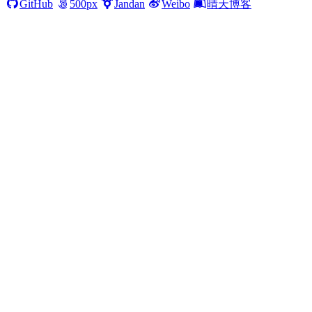
GitHub
500px
Jandan
Weibo
晴天博客