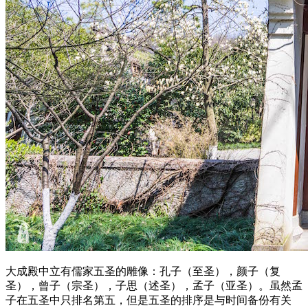
大成殿中立有儒家五圣的雕像：孔子（至圣），颜子（复
圣），曾子（宗圣），子思（述圣），孟子（亚圣）。虽然孟
子在五圣中只排名第五，但是五圣的排序是与时间备份有关