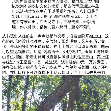
八卦田曾是南宋皇家籍田的遗址。籍田是古代中国
以农为本的农耕文化的缩影，是古代帝皇通过神圣
仪式活动对农业生产予以重视的场所。八卦田最早
出现于明代记载，据<西湖游览志>记载：“南山胜
迹中有宋藉田，在天龙寺下，中阜规圆，环以沟
塍，作八卦状，俗称九宫八卦田，至今不紊”。
从书院出来往前走一点点就是节义亭，沿着台阶开始上山。这
条路线总体没什么难度，空气好，阳光明媚，又带有历史文
化，是休闲登山的不错选择。在山上向北可以望见西湖，向南
可以望见钱塘江。所谓“内看西子，外眺钱江”。玉皇山与凤凰
山首位相连，沿着山路可以直接从凤凰山到达玉皇山。路上还
会经过“老玉皇宫”，是一处道观。观中提供10元一万的素面，
许多登山饿了的游客会在此吃碗面，简单的咸菜面，味道还行
吧。在门口往下可以直接下山到八卦田，往上可以去紫来洞。