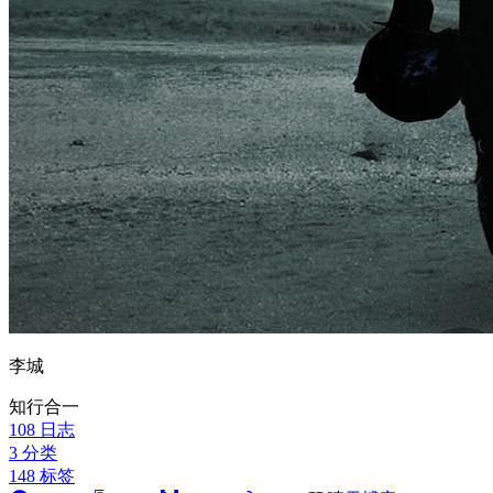
李城
知行合一
108
日志
3
分类
148
标签