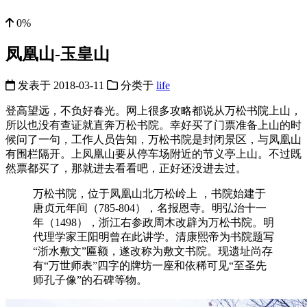
0%
凤凰山-玉皇山
发表于
2018-03-11
分类于
life
登高望远，不负好春光。网上很多攻略都说从万松书院上山，
所以也没有查证就直奔万松书院。幸好买了门票准备上山的时
候问了一句，工作人员告知，万松书院是封闭景区，与凤凰山
有围栏隔开。上凤凰山要从停车场附近的节义亭上山。不过既
然票都买了，那就进去看看吧，正好还没进去过。
万松书院，位于凤凰山北万松岭上 ，书院始建于
唐贞元年间（785-804），名报恩寺。明弘治十一
年（1498），浙江右参政周木改辟为万松书院。明
代理学家王阳明曾在此讲学。清康熙帝为书院题写
“浙水敷文”匾额，遂改称为敷文书院。现遗址尚存
有“万世师表”四字的牌坊一座和依稀可见“至圣先
师孔子像”的石碑等物。