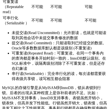
可重复读
（Repeatable
不可能
不可能
可能
read）
可串行化
不可能
不可能
不可能
（Serializable ）
未提交读(Read Uncommitted)：允许脏读，也就是可能读
取到其他会话中未提交事务修改的数据
提交读(Read Committed)：只能读取到已经提交的数据。
Oracle等多数数据库默认都是该级别 (不重复读)
可重复读(Repeated Read)：可重复读。在同一个事务内
的查询都是事务开始时刻一致的，InnoDB默认级别。在
SQL标准中，该隔离级别消除了不可重复读，但是还存
在幻象读
串行读(Serializable)：完全串行化的读，每次读都需要获
得表级共享锁，读写相互都会阻塞
MySQL的存储引擎是从MyISAM到InnoDB，锁从表锁到行
锁。后者的出现从某种程度上是弥补前者的不足。比如：
MyISAM不支持事务，InnoDB支持事务。表锁虽然开销小，
锁表快，但高并发下性能低。行锁虽然开销大，锁表慢，但高
并发下相比之下性能更高。事务和行锁都是在确保数据准确的