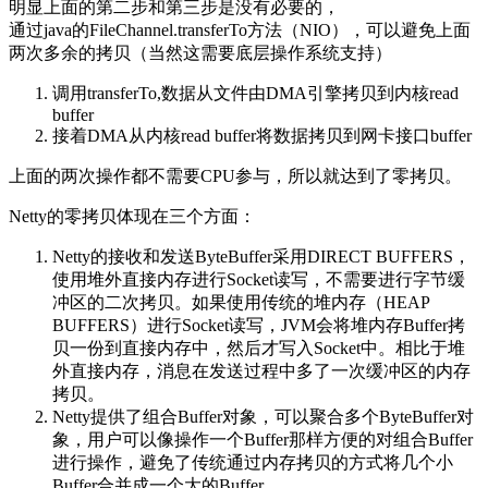
明显上面的第二步和第三步是没有必要的，
通过java的FileChannel.transferTo方法（NIO），可以避免上面
两次多余的拷贝（当然这需要底层操作系统支持）
调用transferTo,数据从文件由DMA引擎拷贝到内核read
buffer
接着DMA从内核read buffer将数据拷贝到网卡接口buffer
上面的两次操作都不需要CPU参与，所以就达到了零拷贝。
Netty的零拷贝体现在三个方面：
Netty的接收和发送ByteBuffer采用DIRECT BUFFERS，
使用堆外直接内存进行Socket读写，不需要进行字节缓
冲区的二次拷贝。如果使用传统的堆内存（HEAP
BUFFERS）进行Socket读写，JVM会将堆内存Buffer拷
贝一份到直接内存中，然后才写入Socket中。相比于堆
外直接内存，消息在发送过程中多了一次缓冲区的内存
拷贝。
Netty提供了组合Buffer对象，可以聚合多个ByteBuffer对
象，用户可以像操作一个Buffer那样方便的对组合Buffer
进行操作，避免了传统通过内存拷贝的方式将几个小
Buffer合并成一个大的Buffer。