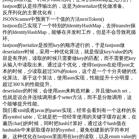
fastjson默认是排序输出的，这是为deserialize优化做准备。
反序列化的主要优化有：
JSONScanner中预测下一个值的方法nextToken()
fastjson自己实现了一个特别的IdentityHashMap，去掉transfer操
作的IdentityHashMap，能够在并发时工作，但是不会导致死循
环。
fastjson的serialize是按照key的顺序进行的，于是fastjson做
deserializer时候，采用一种优化算法，就是假设key/value的内
容是有序的，读取的时候只需要做key的匹配，而不需要把key
从输入中读取出来。通过这个优化，使得fastjson在处理json文
本的时候，少读取超过50%的token，这个是一个十分关键的优
化算法。基于这个算法，使用asm实现，性能提升十分明显，
超过300％的性能提升。
deserialize的时候，会使用asm来构造对象，并且做batch set，
也就是说合并连续调用多个setter方法，而不是分散调用，这
个能够提升性能。
我们看xml或者javac的parser实现，经常会看到有一个这样的东
西symbol table，它就是把一些经常使用的关键字缓存起来，在
遍历char[]的时候，同时把hash计算好，通过这个hash值在
hashtable中来获取缓存好的symbol，避免创建新的字符串对
象。这种优化在fastjson里面用在key的读取，以及enum value的