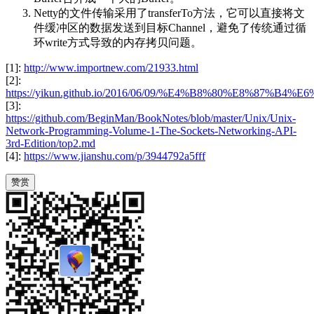
Netty的文件传输采用了transferTo方法，它可以直接将文
件缓冲区的数据发送到目标Channel，避免了传统通过循
环write方式导致的内存拷贝问题。
[1]:
http://www.importnew.com/21933.html
[2]:
https://yikun.github.io/2016/06/09/%E4%B8%80%E
[3]:
https://github.com/BeginMan/BookNotes/blob/master/Unix/Unix-
Network-Programming-Volume-1-The-Sockets-Networking-API-
3rd-Edition/top2.md
[4]:
https://www.jianshu.com/p/3944792a5fff
赞赏