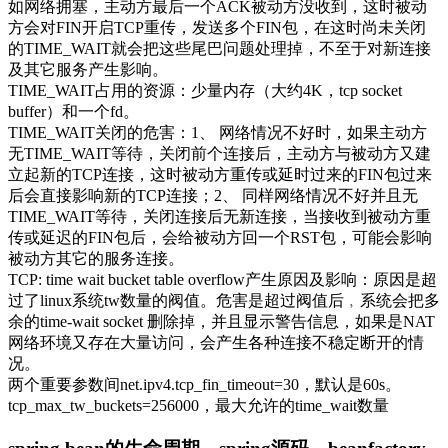
如网络拥塞，主动方最后一个ACK被动方没收到，这时被动
方会对FIN开启TCP重传，发送多个FIN包，在这时尚未关闭
的TIME_WAIT就会把这些尾巴问题处理掉，不至于对新连接
及其它服务产生影响。
TIME_WAIT占用的资源：少量内存（大约4K，tcp socket
buffer）和一个fd。
TIME_WAIT关闭的危害：1、 网络情况不好时，如果主动方
无TIME_WAIT等待，关闭前个连接后，主动方与被动方又建
立起新的TCP连接，这时被动方重传或延时过来的FIN包过来
后会直接影响新的TCP连接；2、 同样网络情况不好并且无
TIME_WAIT等待，关闭连接后无新连接，当接收到被动方重
传或延迟的FIN包后，会给被动方回一个RST包，可能会影响
被动方其它的服务连接。
TCP: time wait bucket table overflow产生原因及影响：原因是超
过了linux系统tw数量的阀值。危害是超过阀值后﹐系统会把多
余的time-wait socket 删除掉，并且显示警告信息，如果是NAT
网络环境又存在大量访问，会产生各种连接不稳定断开的情
况。
两个重要参数间net.ipv4.tcp_fin_timeout=30，默认是60s。
tcp_max_tw_buckets=256000，最大允许的time_wait数量