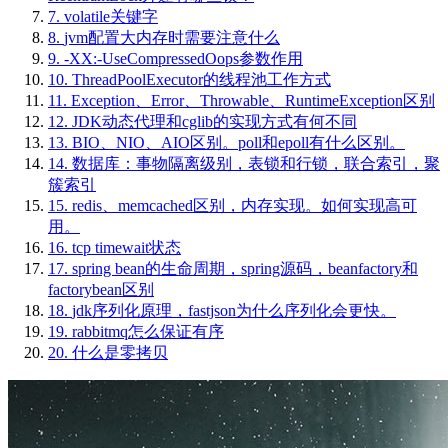
7.
volatile关键字
8.
jvm配置大内存时需要注意什么
9.
-XX:-UseCompressedOops参数作用
10.
ThreadPoolExecutor的线程池工作方式
11.
Exception、Error、Throwable、RuntimeException区别
12.
JDK动态代理和cglib的实现方式有何不同
13.
BIO、NIO、AIO区别。poll和epoll有什么区别。
14.
数据库：事物隔离级别，表锁和行锁，联合索引，聚
簇索引
15.
redis、memcached区别，内存实现。如何实现高可
用。
16.
tcp timewait状态
17.
spring bean的生命周期，spring源码，beanfactory和
factorybean区别
18.
jdk序列化原理，fastjson为什么序列化会更快。
19.
rabbitmq怎么保证有序
20.
什么是零拷贝