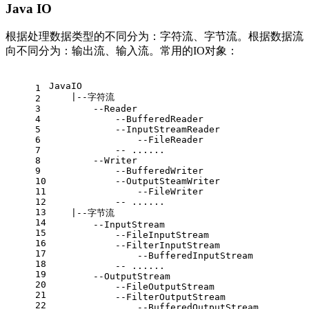
Java IO
根据处理数据类型的不同分为：字符流、字节流。根据数据流
向不同分为：输出流、输入流。常用的IO对象：
JavaIO
1
    |--字符流
2
3
        --Reader
4
            --BufferedReader
5
            --InputStreamReader
6
                --FileReader
7
            -- ......
8
        --Writer
9
            --BufferedWriter
10
            --OutputSteamWriter
11
                --FileWriter
12
            -- ......
13
    |--字节流
14
        --InputStream
15
            --FileInputStream
16
            --FilterInputStream
17
                --BufferedInputStream
18
            -- ......
19
        --OutputStream
20
            --FileOutputStream
21
            --FilterOutputStream
22
                --BufferedOutputStream