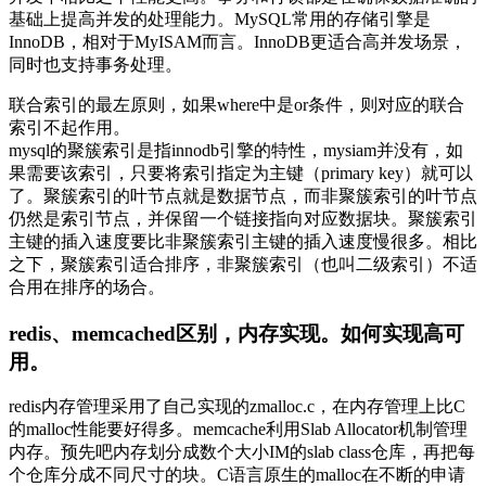
基础上提高并发的处理能力。MySQL常用的存储引擎是
InnoDB，相对于MyISAM而言。InnoDB更适合高并发场景，
同时也支持事务处理。
联合索引的最左原则，如果where中是or条件，则对应的联合
索引不起作用。
mysql的聚簇索引是指innodb引擎的特性，mysiam并没有，如
果需要该索引，只要将索引指定为主键（primary key）就可以
了。聚簇索引的叶节点就是数据节点，而非聚簇索引的叶节点
仍然是索引节点，并保留一个链接指向对应数据块。聚簇索引
主键的插入速度要比非聚簇索引主键的插入速度慢很多。相比
之下，聚簇索引适合排序，非聚簇索引（也叫二级索引）不适
合用在排序的场合。
redis、memcached区别，内存实现。如何实现高可
用。
redis内存管理采用了自己实现的zmalloc.c，在内存管理上比C
的malloc性能要好得多。memcache利用Slab Allocator机制管理
内存。预先吧内存划分成数个大小IM的slab class仓库，再把每
个仓库分成不同尺寸的块。C语言原生的malloc在不断的申请