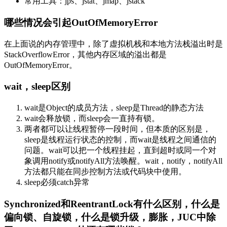
常用工具：jps、jstat、jmap、jstack
哪些情况会引起OutOfMemoryError
在上面说的内存管理中，除了虚拟机栈和本地方法栈溢出时是
StackOverflowError，其他内存区域的溢出都是
OutOfMemoryError。
wait，sleep区别
wait是Object的成员方法，sleep是Thread的静态方法
wait会释放锁，而sleep会一直持有锁。
两者都可以让线程暂停一段时间，但本质的区别是，
sleep是线程运行状态的控制，而wait是线程之间通信的
问题。wait可以把一个线程挂起，直到超时或同一个对
象调用notify或notifyAll方法唤醒。wait，notify，notifyAll
方法都只能在同步控制方法或代码块中使用。
sleep必须catch异常
Synchronized和ReentrantLock有什么区别，什么是
偏向锁、自旋锁，什么是锁升级，膨胀，JUC中除