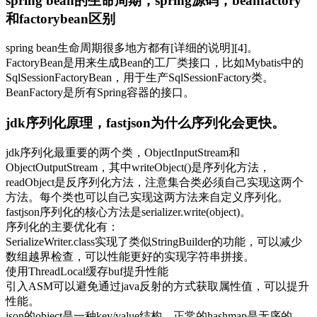
spring bean的生命周期，spring源码，beanfactory
和factorybean区别
spring bean生命周期很多地方都有[详细的说明][4]。
FactoryBean是用来生成Bean的工厂类接口，比如Mybatis中的
SqlSessionFactoryBean，用于生产SqlSessionFactory类。
BeanFactory是所有Spring容器的接口。
jdk序列化原理，fastjson为什么序列化会更快。
jdk序列化最重要的两个类，ObjectInputStream和
ObjectOutputStream，其中writeObject()是序列化方法，
readObject是反序列化方法，注意集合类必须自己实现这两个
方法。每个类也可以自己实现这两方法来自定义序列化。
fastjson序列化的核心方法是serializer.write(object)。
序列化的主要优化有：
SerializeWriter.class实现了类似StringBuilder的功能，可以减少
数组越界检查，可以性能更好的实现字符串拼接。
使用ThreadLocal缓存buf提升性能
引入ASM可以避免通过java反射的方式获取属性值，可以提升
性能。
json的object是一种key/value结构，正常的hashmap是无序的，