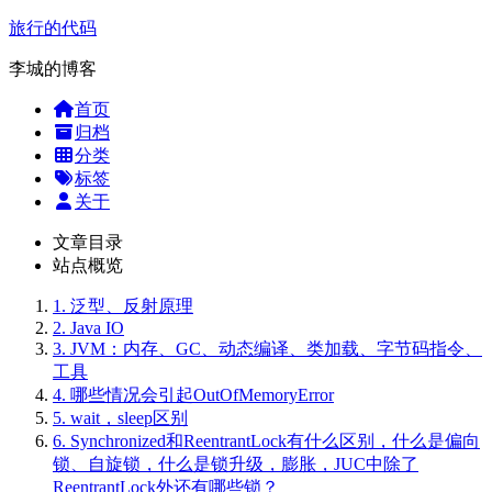
旅行的代码
李城的博客
首页
归档
分类
标签
关于
文章目录
站点概览
1.
泛型、反射原理
2.
Java IO
3.
JVM：内存、GC、动态编译、类加载、字节码指令、
工具
4.
哪些情况会引起OutOfMemoryError
5.
wait，sleep区别
6.
Synchronized和ReentrantLock有什么区别，什么是偏向
锁、自旋锁，什么是锁升级，膨胀，JUC中除了
ReentrantLock外还有哪些锁？